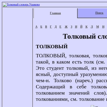
Поиск
Главная
А
Б
В
Г
Д
Е
Ж
З
И
Й
К
Л
М
Н
Толковый сл
ТОЛКОВЫЙ
ТОЛКОВЫЙ, толковая, толково
такой, в каком есть толк (см. 
Это студент толковый, из не
ясный, доступный уразумению 
чем-н. Толково (нареч.) рас
Содержащий в себе толкова
толкованием значений слов)
толкованиями, см. толкование в 