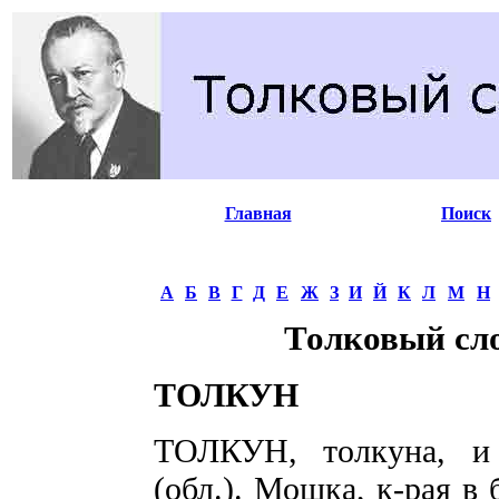
Главная
Поиск
А
Б
В
Г
Д
Е
Ж
З
И
Й
К
Л
М
Н
Толковый сл
ТОЛКУН
ТОЛКУН, толкуна, и
(обл.). Мошка, к-рая в