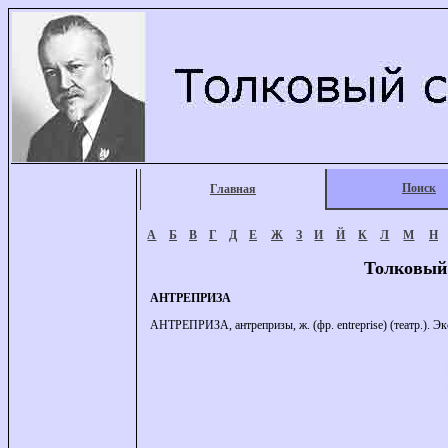
Поиск
Главная
А
Б
В
Г
Д
Е
Ж
З
И
Й
К
Л
М
Н
Толковый
АНТРЕПРИЗА
АНТРЕПРИЗА, антрепризы, ж. (фр. entreprise) (театр.). Э