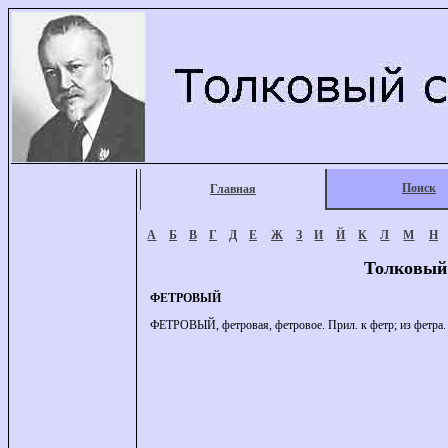
Поиск
Главная
А
Б
В
Г
Д
Е
Ж
З
И
Й
К
Л
М
Н
Толковый
ФЕТРОВЫЙ
ФЕТРОВЫЙ, фетровая, фетровое. Прил. к фетр; из фетра.