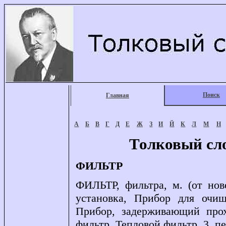
Поиск
Главная
А
Б
В
Г
Д
Е
Ж
З
И
Й
К
Л
М
Н
Толковый сл
ФИЛЬТР
ФИЛЬТР, фильтра, м. (от ново
установка, Прибор для очи
Прибор, задерживающий прох
фильтр. Тепловой фильтр. 3. пер