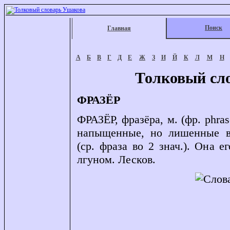
Поиск
Главная
А
Б
В
Г
Д
Е
Ж
З
И
Й
К
Л
М
Н
Толковый сл
ФРАЗЁР
ФРАЗЁР, фразёра, м. (фр. phra
напыщенные, но лишенные вн
(ср. фраза во 2 знач.). Она 
лгуном. Лесков.