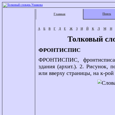
Поиск
Главная
А
Б
В
Г
Д
Е
Ж
З
И
Й
К
Л
М
Н
Толковый сл
ФРОНТИСПИС
ФРОНТИСПИС, фронтисписа, м
здания (архит.). 2. Рисунок,
или вверху страницы, на к-рой 