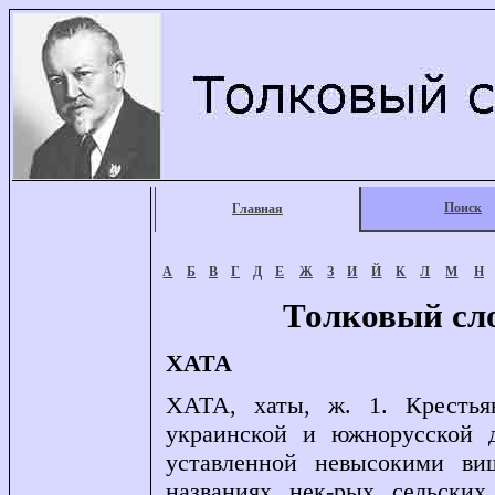
Поиск
Главная
А
Б
В
Г
Д
Е
Ж
З
И
Й
К
Л
М
Н
Толковый сл
ХАТА
ХАТА, хаты, ж. 1. Крестья
украинской и южнорусской д
уставленной невысокими ви
названиях нек-рых сельских 