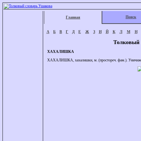
Поиск
Главная
А
Б
В
Г
Д
Е
Ж
З
И
Й
К
Л
М
Н
Толковый 
ХАХАЛИШКА
ХАХАЛИШКА, хахалишки, м. (простореч. фам.). Уничижит