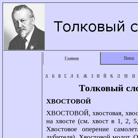
Поиск
Главная
А
Б
В
Г
Д
Е
Ж
З
И
Й
К
Л
М
Н
Толковый сл
ХВОСТОВОЙ
ХВОСТОВОЙ, хвостовая, хвосто
на хвосте (см. хвост в 1, 2, 5
Хвостовое оперение самоле
дубителя). Хвостовой молот. 