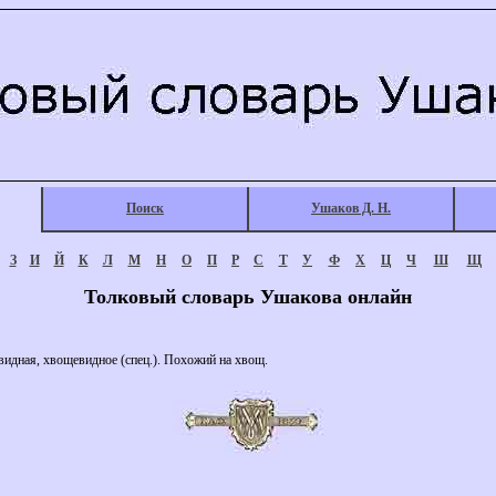
Поиск
Ушаков Д. Н.
З
И
Й
К
Л
М
Н
О
П
Р
С
Т
У
Ф
Х
Ц
Ч
Ш
Щ
Толковый словарь Ушакова онлайн
ая, хвощевидное (спец.). Похожий на хвощ.