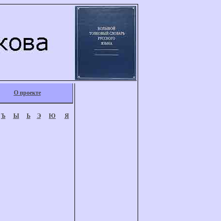
О проекте
Ъ
Ы
Ь
Э
Ю
Я