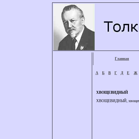
Главная
А
Б
В
Г
Д
Е
Ж
ХВОЩЕВИДНЫЙ
ХВОЩЕВИДНЫЙ, хвощевидн