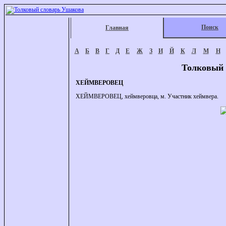
Поиск
Главная
А
Б
В
Г
Д
Е
Ж
З
И
Й
К
Л
М
Н
Толковый 
ХЕЙМВЕРОВЕЦ
ХЕЙМВЕРОВЕЦ, хеймверовца, м. Участник хеймвера.