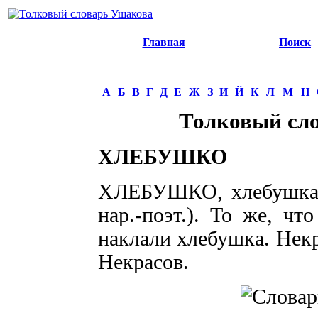
Главная
Поиск
А
Б
В
Г
Д
Е
Ж
З
И
Й
К
Л
М
Н
Толковый сл
ХЛЕБУШКО
ХЛЕБУШКО, хлебушка, м
нар.-поэт.). То же, чт
наклали хлебушка. Некр
Некрасов.