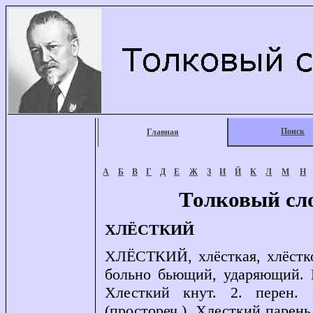
Поиск
Главная
А
Б
В
Г
Д
Е
Ж
З
И
Й
К
Л
М
Н
Толковый сл
ХЛЁСТКИЙ
ХЛЁСТКИЙ, хлёсткая, хлёсткое
больно бьющий, ударяющий. В
Хлесткий кнут. 2. перен. 
(простореч.). Хлесткий парень