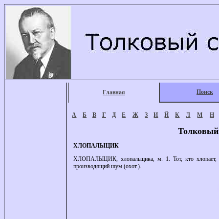
Поиск
Главная
А
Б
В
Г
Д
Е
Ж
З
И
Й
К
Л
М
Н
Толковый
ХЛОПАЛЫЦИК
ХЛОПАЛЫЦИК, хлопальщика, м. 1. Тот, кто хлопает, ап
производящий шум (охот.).