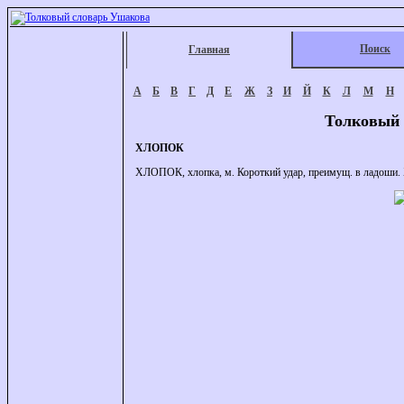
Поиск
Главная
А
Б
В
Г
Д
Е
Ж
З
И
Й
К
Л
М
Н
Толковый 
ХЛОПОК
ХЛОПОК, хлопка, м. Короткий удар, преимущ. в ладоши.