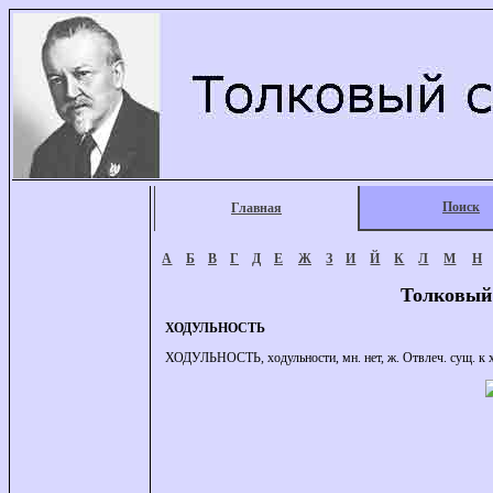
Поиск
Главная
А
Б
В
Г
Д
Е
Ж
З
И
Й
К
Л
М
Н
Толковый
ХОДУЛЬНОСТЬ
ХОДУЛЬНОСТЬ, ходульности, мн. нет, ж. Отвлеч. сущ. к х