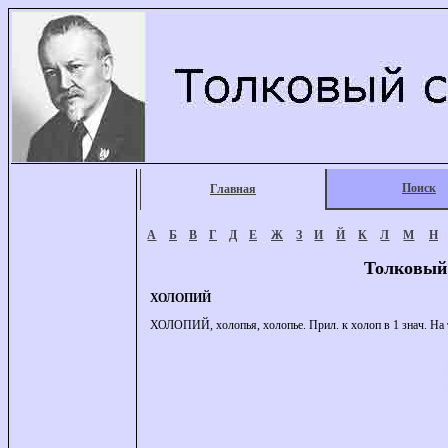
Поиск
Главная
А
Б
В
Г
Д
Е
Ж
З
И
Й
К
Л
М
Н
Толковый
ХОЛОПИЙ
ХОЛОПИЙ, холопья, холопье. Прил. к холоп в 1 знач. На т