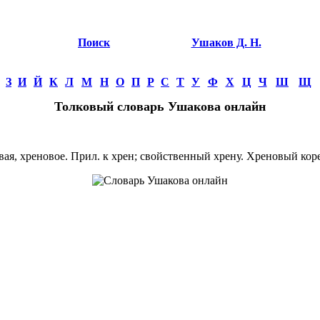
Поиск
Ушаков Д. Н.
З
И
Й
К
Л
М
Н
О
П
Р
С
Т
У
Ф
Х
Ц
Ч
Ш
Щ
Толковый словарь Ушакова онлайн
, хреновое. Прил. к хрен; свойственный хрену. Хреновый коре