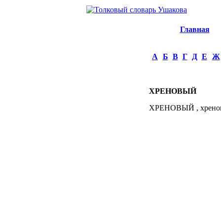
Главная
А
Б
В
Г
Д
Е
Ж
ХРЕНОВЫЙ
ХРЕНОВЫЙ , хреновая