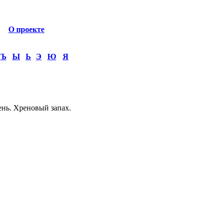
О проекте
Ъ
Ы
Ь
Э
Ю
Я
нь. Хреновый запах.