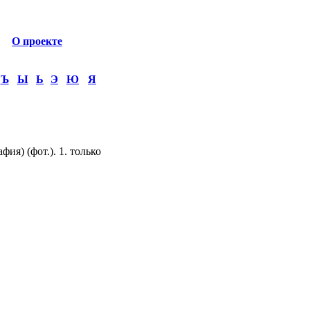
О проекте
Ъ
Ы
Ь
Э
Ю
Я
я) (фот.). 1. только