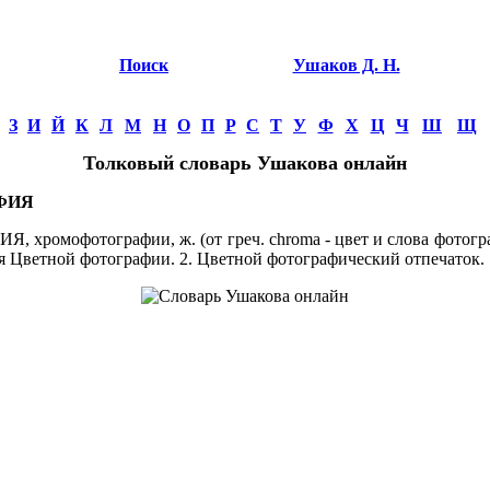
Поиск
Ушаков Д. Н.
З
И
Й
К
Л
М
Н
О
П
Р
С
Т
У
Ф
Х
Ц
Ч
Ш
Щ
Толковый словарь Ушакова онлайн
ФИЯ
омофотографии, ж. (от греч. chroma - цвет и слова фотографи
я Цветной фотографии. 2. Цветной фотографический отпечаток.