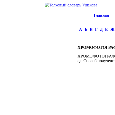
Главная
А
Б
В
Г
Д
Е
Ж
ХРОМОФОТОГРА
ХРОМОФОТОГРАФИЯ, хр
ед. Способ получени