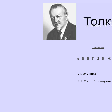
Главная
А
Б
В
Г
Д
Е
Ж
ХРОМУШКА
ХРОМУШКА, хромушки, м. и