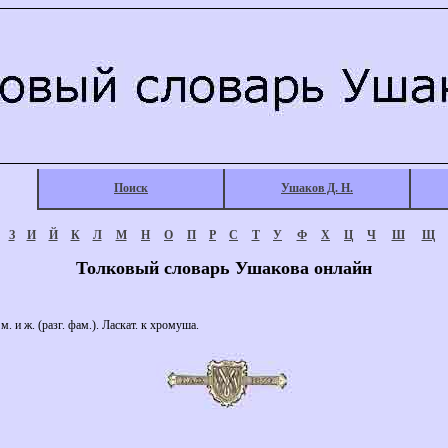
Поиск
Ушаков Д. Н.
З
И
Й
К
Л
М
Н
О
П
Р
С
Т
У
Ф
Х
Ц
Ч
Ш
Щ
Толковый словарь Ушакова онлайн
 ж. (разг. фам.). Ласкат. к хромуша.