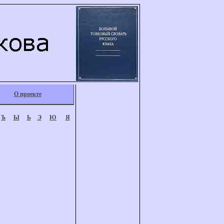
О проекте
Ъ
Ы
Ь
Э
Ю
Я