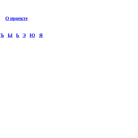
О проекте
Ъ
Ы
Ь
Э
Ю
Я