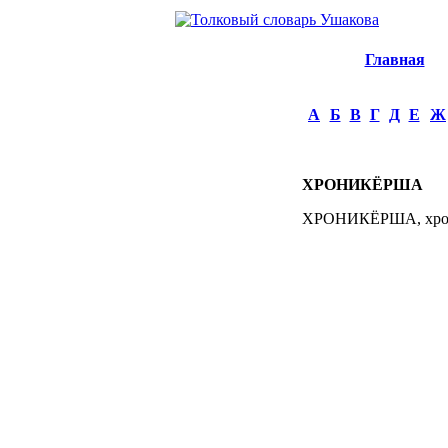
Главная
А
Б
В
Г
Д
Е
Ж
ХРОНИКЁРША
ХРОНИКЁРША, хроник