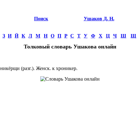
Поиск
Ушаков Д. Н.
З
И
Й
К
Л
М
Н
О
П
Р
С
Т
У
Ф
Х
Ц
Ч
Ш
Щ
Толковый словарь Ушакова онлайн
ёрщи (разг.). Женск. к хроникер.