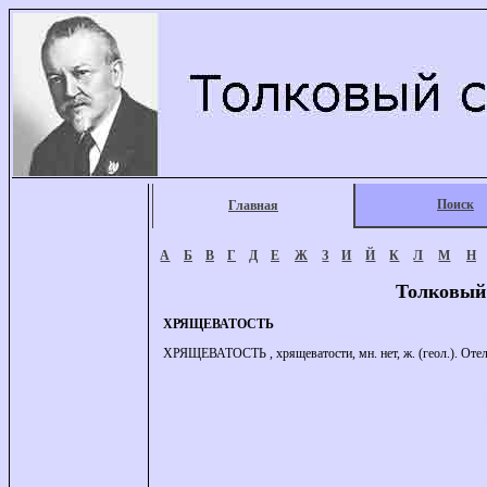
Поиск
Главная
А
Б
В
Г
Д
Е
Ж
З
И
Й
К
Л
М
Н
Толковый
ХРЯЩЕВАТОСТЬ
ХРЯЩЕВАТОСТЬ , хрящеватости, мн. нет, ж. (геол.). Отел