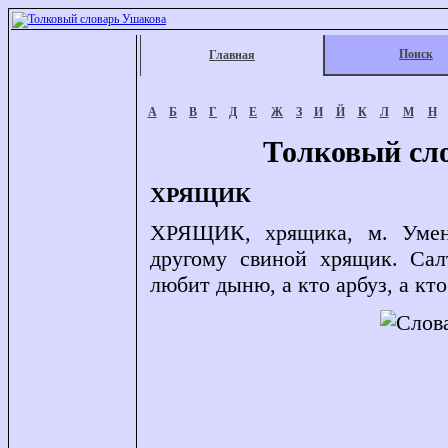
Поиск
Главная
А
Б
В
Г
Д
Е
Ж
З
И
Й
К
Л
М
Н
Толковый сл
ХРЯЩИК
ХРЯЩИК, хрящика, м. Умен
другому свиной хрящик. Сал
любит дыню, а кто арбуз, а кт