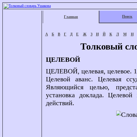
Поиск
Главная
А
Б
В
Г
Д
Е
Ж
З
И
Й
К
Л
М
Н
Толковый сл
ЦЕЛЕВОЙ
ЦЕЛЕВОЙ, целевая, целевое. 1
Целевой аванс. Целевая ссу
Являющийся целью, предст
установка доклада. Целевой 
действий.