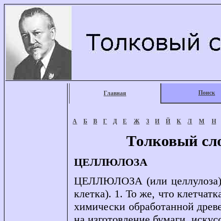
Поиск
Главная
А
Б
В
Г
Д
Е
Ж
З
И
Й
К
Л
М
Н
Толковый сл
ЦЕЛЛЮЛОЗА
ЦЕЛЛЮЛОЗА (или целлулоза), ц
клетка). 1. То же, что клетчатк
химически обработанной древ
на изготовление бумаги, искус