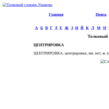
Главная
Поиск
А
Б
В
Г
Д
Е
Ж
З
И
Й
К
Л
М
Н
Толковый 
ЦЕНТРИРОВКА
ЦЕНТРИРОВКА, центрировки, мн. нет, ж. (сп