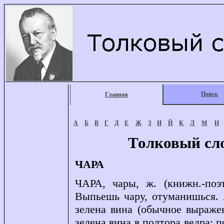
Поиск
Главная
А
Б
В
Г
Д
Е
Ж
З
И
Й
К
Л
М
Н
Толковый сл
ЧАРА
ЧАРА, чары, ж. (книжн.-поэт
Выпьешь чару, отуманишься. 
зелена вина (обычное выраже
зелена вина в полтора ведра; 