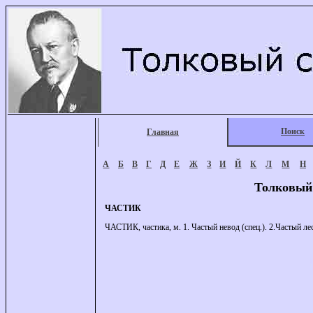
Поиск
Главная
А
Б
В
Г
Д
Е
Ж
З
И
Й
К
Л
М
Н
Толковый
ЧАСТИК
ЧАСТИК, частика, м. 1. Частый невод (спец.). 2.Частый лес (