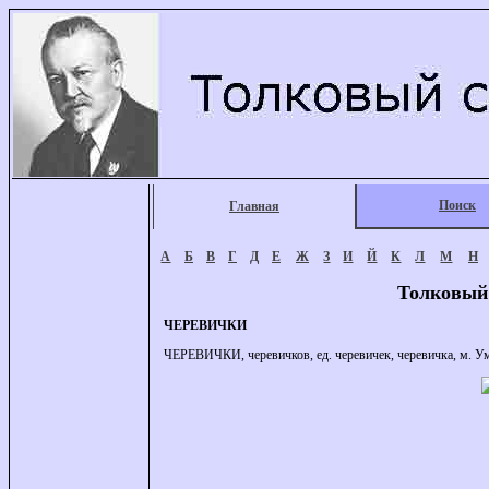
Поиск
Главная
А
Б
В
Г
Д
Е
Ж
З
И
Й
К
Л
М
Н
Толковый
ЧЕРЕВИЧКИ
ЧЕРЕВИЧКИ, черевичков, ед. черевичек, черевичка, м. Ум