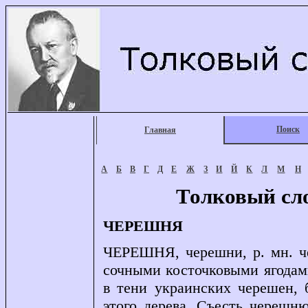
Поиск
Главная
А
Б
В
Г
Д
Е
Ж
З
И
Й
К
Л
М
Н
Толковый сл
ЧЕРЕШНЯ
ЧЕРЕШНЯ, черешни, р. мн. че
сочными косточковыми ягодами
в тени украинских черешен,
этого дерева. Съесть черешню.