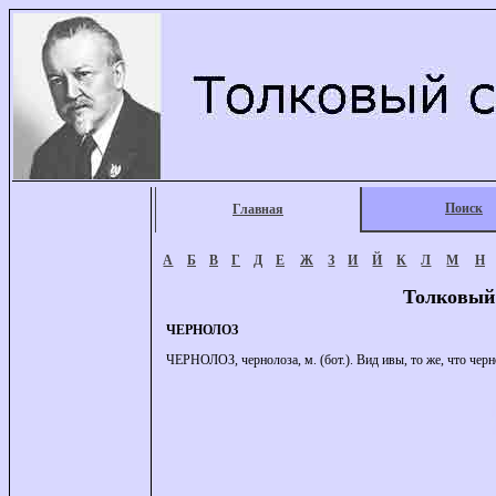
Поиск
Главная
А
Б
В
Г
Д
Е
Ж
З
И
Й
К
Л
М
Н
Толковый
ЧЕРНОЛОЗ
ЧЕРНОЛОЗ, чернолоза, м. (бот.). Вид ивы, то же, что черн