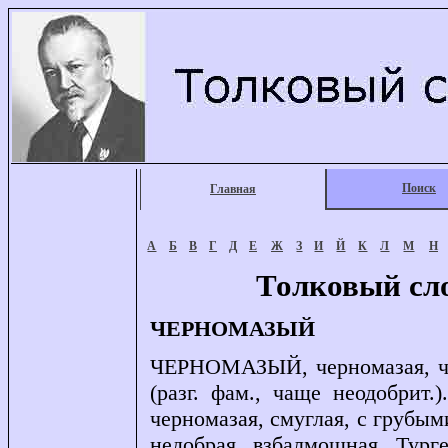
Поиск
Главная
А
Б
В
Г
Д
Е
Ж
З
И
Й
К
Л
М
Н
Толковый сл
ЧЕРНОМАЗЫЙ
ЧЕРНОМАЗЫЙ, черномазая, чер
(разг. фам., чаще неодобрит
черномазая, смуглая, с грубым
недобрая, взбалмошная. Тург