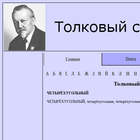
Поиск
Главная
А
Б
В
Г
Д
Е
Ж
З
И
Й
К
Л
М
Н
Толковый
ЧЕТЫРЁХУГОЛЬНЫЙ
ЧЕТЫРЁХУГОЛЬНЫЙ, четырёхугольная, четырёхугольное.