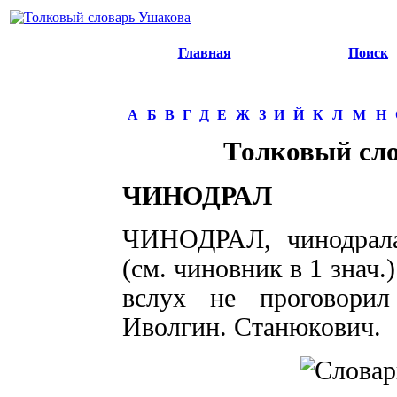
Главная
Поиск
А
Б
В
Г
Д
Е
Ж
З
И
Й
К
Л
М
Н
Толковый сл
ЧИНОДРАЛ
ЧИНОДРАЛ, чинодрала,
(см. чиновник в 1 знач.
вслух не проговори
Иволгин. Станюкович.