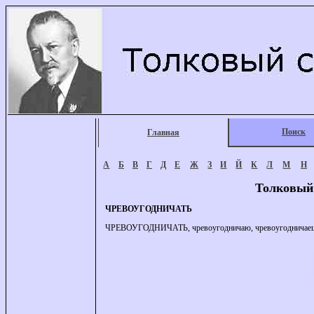
Поиск
Главная
А
Б
В
Г
Д
Е
Ж
З
И
Й
К
Л
М
Н
Толковый
ЧРЕВОУГОДНИЧАТЬ
ЧРЕВОУГОДНИЧАТЬ, чревоугодничаю, чревоугодничаешь, 