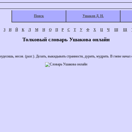
Поиск
Ушаков Д. Н.
З
И
Й
К
Л
М
Н
О
П
Р
С
Т
У
Ф
Х
Ц
Ч
Ш
Щ
Толковый словарь Ушакова онлайн
удесишь, несов. (разг.). Делать, выкидывать странности, дурить, мудрить. В гневе начал