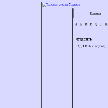
Главная
А
Б
В
Г
Д
Е
Ж
ЧУДЕСИТЬ
ЧУДЕСИТЬ, л. не употр., ч