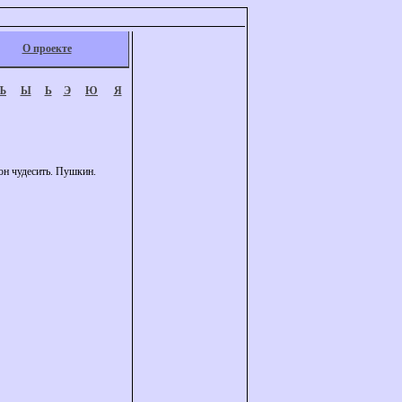
О проекте
Ъ
Ы
Ь
Э
Ю
Я
 он чудесить. Пушкин.