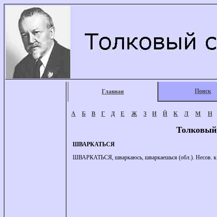
Поиск
Главная
А
Б
В
Г
Д
Е
Ж
З
И
Й
К
Л
М
Н
Толковый
ШВАРКАТЬСЯ
ШВАРКАТЬСЯ, шваркаюсь, шваркаешься (обл.). Несов. к