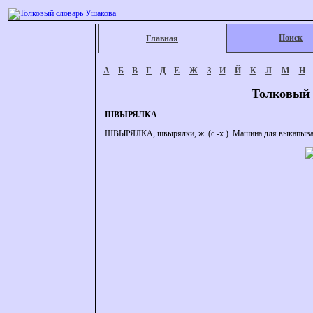
Поиск
Главная
А
Б
В
Г
Д
Е
Ж
З
И
Й
К
Л
М
Н
Толковый 
ШВЫРЯЛКА
ШВЫРЯЛКА, швырялки, ж. (с.-х.). Машина для выкапыван