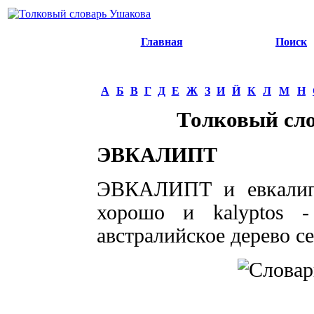
Главная
Поиск
А
Б
В
Г
Д
Е
Ж
З
И
Й
К
Л
М
Н
Толковый сл
ЭВКАЛИПТ
ЭВКАЛИПТ и евкалипт,
хорошо и kalyptos - 
австралийское дерево с