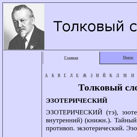
Поиск
Главная
А
Б
В
Г
Д
Е
Ж
З
И
Й
К
Л
М
Н
Толковый сл
ЭЗОТЕРИЧЕСКИЙ
ЭЗОТЕРИЧЕСКИЙ (тэ), эзотери
внутренний) (книжн.). Тайны
противоп. экзотерический. Эзо