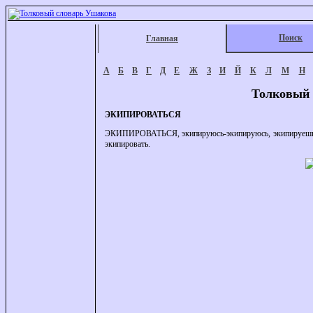
Поиск
Главная
А
Б
В
Г
Д
Е
Ж
З
И
Й
К
Л
М
Н
Толковый 
ЭКИПИРОВАТЬСЯ
ЭКИПИРОВАТЬСЯ, экипируюсь-экипируюсь, экипируешься-эки
экипировать.