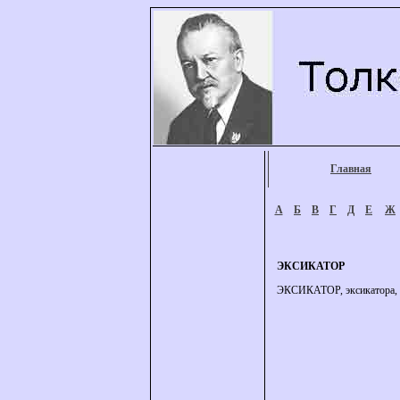
Главная
А
Б
В
Г
Д
Е
Ж
ЭКСИКАТОР
ЭКСИКАТОР, эксикатора, м.