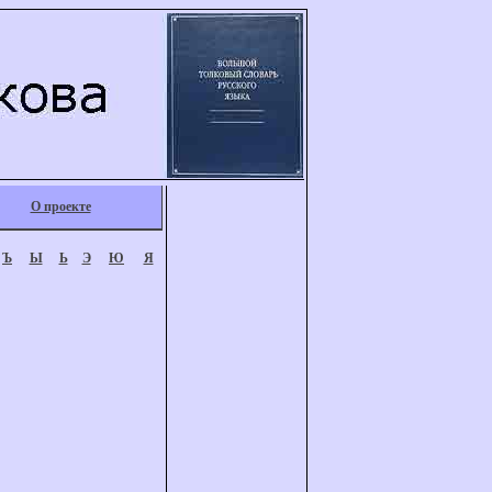
О проекте
Ъ
Ы
Ь
Э
Ю
Я