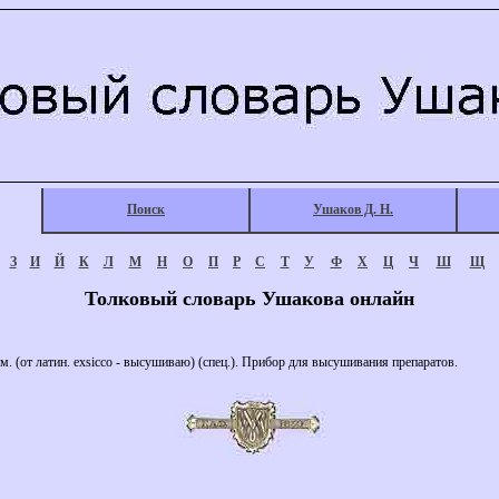
Поиск
Ушаков Д. Н.
З
И
Й
К
Л
М
Н
О
П
Р
С
Т
У
Ф
Х
Ц
Ч
Ш
Щ
Толковый словарь Ушакова онлайн
 (от латин. exsicco - высушиваю) (спец.). Прибор для высушивания препаратов.