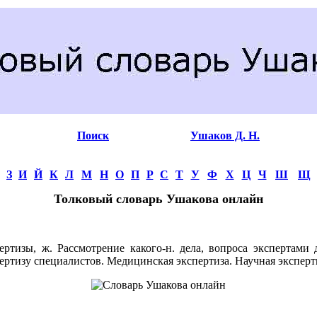
Поиск
Ушаков Д. Н.
З
И
Й
К
Л
М
Н
О
П
Р
С
Т
У
Ф
Х
Ц
Ч
Ш
Щ
Толковый словарь Ушакова онлайн
тизы, ж. Рассмотрение какого-н. дела, вопроса экспертами д
пертизу специалистов. Медицинская экспертиза. Научная эксперт