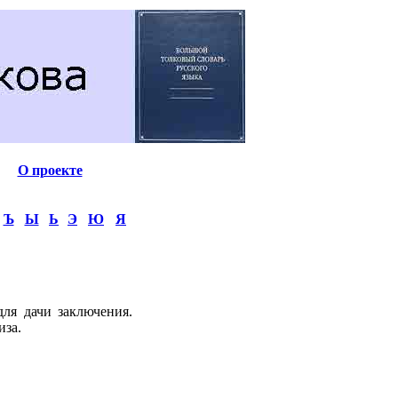
О проекте
Ъ
Ы
Ь
Э
Ю
Я
ля дачи заключения.
иза.