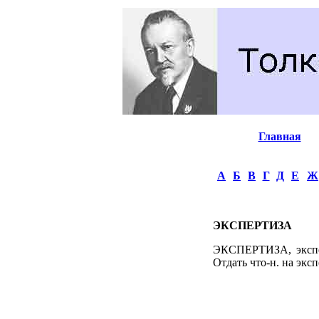
Главная
А
Б
В
Г
Д
Е
Ж
ЭКСПЕРТИЗА
ЭКСПЕРТИЗА, экспер
Отдать что-н. на экс