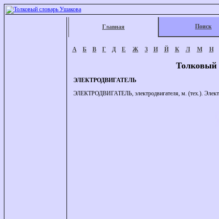
Поиск
Главная
А
Б
В
Г
Д
Е
Ж
З
И
Й
К
Л
М
Н
Толковый 
ЭЛЕКТРОДВИГАТЕЛЬ
ЭЛЕКТРОДВИГАТЕЛЬ, электродвигателя, м. (тех.). Электри