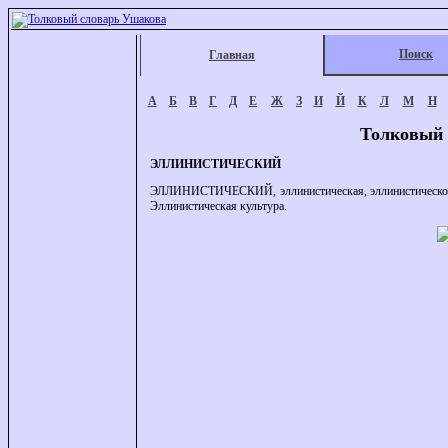
Поиск
Главная
А
Б
В
Г
Д
Е
Ж
З
И
Й
К
Л
М
Н
Толковый 
ЭЛЛИНИСТИЧЕСКИЙ
ЭЛЛИНИСТИЧЕСКИЙ, эллинистическая, эллинистическое (к
Эллинистическая культура.