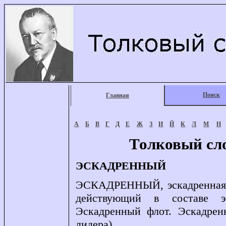
Поиск
Главная
А
Б
В
Г
Д
Е
Ж
З
И
Й
К
Л
М
Н
Толковый сл
ЭСКАДРЕННЫЙ
ЭСКАДРЕННЫЙ, эскадренная, э
действующий в составе эс
Эскадренный флот. Эскадрен
лидера).