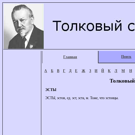
Поиск
Главная
А
Б
В
Г
Д
Е
Ж
З
И
Й
К
Л
М
Н
Толковый
ЭСТЫ
ЭСТЫ, эстов, ед. эст, эста, м. Тоже, что эстонцы.