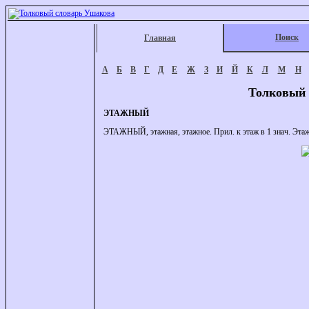
Поиск
Главная
А
Б
В
Г
Д
Е
Ж
З
И
Й
К
Л
М
Н
Толковый 
ЭТАЖНЫЙ
ЭТАЖНЫЙ, этажная, этажное. Прил. к этаж в 1 знач. Этаж