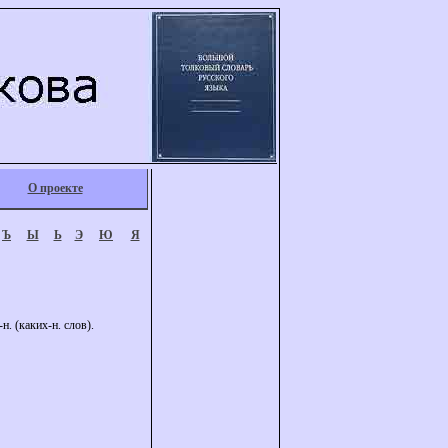
О проекте
Ъ
Ы
Ь
Э
Ю
Я
 (каких-н. слов).