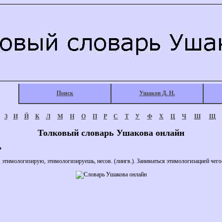
Поиск
Ушаков Д. Н.
З
И
Й
К
Л
М
Н
О
П
Р
С
Т
У
Ф
Х
Ц
Ч
Ш
Щ
Толковый словарь Ушакова онлайн
Ь
логизирую, этимологизируешь, несов. (лингв.). Заниматься этимологизацией чего-н.